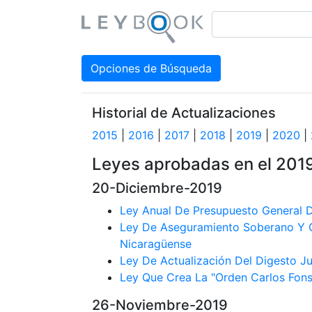
Opciones de Búsqueda
Historial de Actualizaciones
2015
|
2016
|
2017
|
2018
|
2019
|
2020
|
Leyes aprobadas en el 201
20-Diciembre-2019
Ley Anual De Presupuesto General 
Ley De Aseguramiento Soberano Y G
Nicaragüense
Ley De Actualización Del Digesto Ju
Ley Que Crea La "Orden Carlos Fon
26-Noviembre-2019