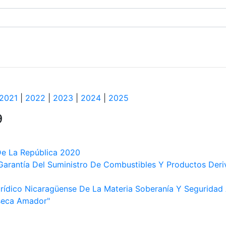
2021
|
2022
|
2023
|
2024
|
2025
9
De La República 2020
arantía Del Suministro De Combustibles Y Productos Deriv
rídico Nicaragüense De La Materia Soberanía Y Seguridad A
seca Amador"